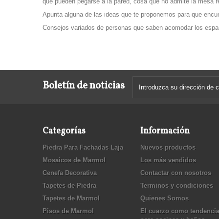
que pueden pegarse a la pared, cosa que no admite la mesa 
Apunta alguna de las ideas que te proponemos para que encuen
Consejos variados de personas que saben acomodar los espa
Boletín de noticias
Categorías
Información
Piedra Para Fachadas Laja
Nuevos productos
Mosaicos de Marmol
Los más vendidos
Cenefa Decorativa
Contactar con nosotros
Tapetes de Piedra
Terminos y condiciones
Tapetes de Marmol
Quienes Somos
Pisos de Marmol
El cuarzo como tendenci