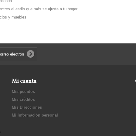
redonda.
tres el estilo que más se ajusta a tu hogar.
cios y muebles.
Mi cuenta
Mis pedidos
Mis créditos
Mis Direcciones
Mi información personal
a