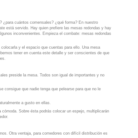
ar? ¿para cuántos comensales? ¿qué forma? En nuestro
te está servido. Hay quien prefiere las mesas redondas y hay
 algunos inconvenientes. Empieza el combate: mesas redondas
 colocarla y el espacio que cuentas para ello. Una mesa
ebemos tener en cuenta este detalle y ser conscientes de que
les.
ales preside la mesa. Todos son igual de importantes y no
a se consigue que nadie tenga que pelearse para que
no le
aturalmente a gusto en ellas.
la cómoda. Sobre ésta podrás colocar un espejo, multiplicarán
edor.
s. Otra ventaja, para comedores con difícil distribución es