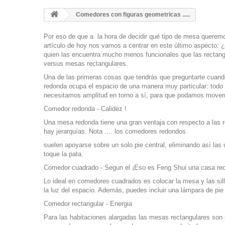
Comedores con figuras geometricas .....
Por eso de que a la hora de decidir qué tipo de mesa quere
artículo de hoy nos vamos a centrar en este último aspecto:
quien las encuentra mucho menos funcionales que las rectan
versus mesas rectangulares.
Una de las primeras cosas que tendrás que preguntarte cuando
redonda ocupa el espacio de una manera muy particular: todo 
necesitamos amplitud en torno a sí, para que podamos movern
Comedor redonda - Calidez !
Una mesa redonda tiene una gran ventaja con respecto a las r
hay jerarquías. Nota .... los comedores redondos
suelen apoyarse sobre un solo pie central, eliminando así la
toque la pata
.
Comedor cuadrado - Segun el
¡Eso es Feng Shui
una casa rec
Lo ideal en comedores cuadrados es colocar la mesa y las sill
la luz del espacio. Además, puedes incluir una lámpara de pi
Comedor rectangular - Energia
Para las habitaciones alargadas las mesas rectangulares son 