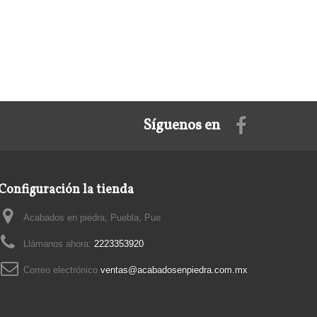
Síguenos en
Configuración la tienda
Acabados en piedra, Puebla, Pue
Llámanos ahora:
2223353920
Correo electrónico
ventas@acabadosenpiedra.com.mx