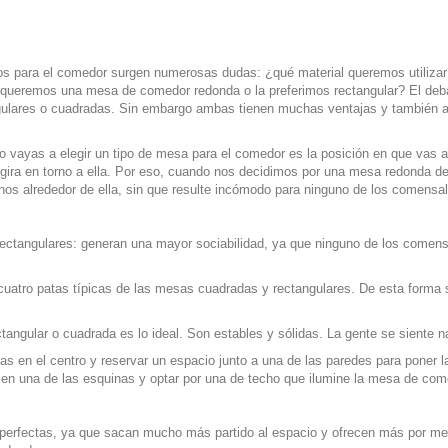
mos para el comedor surgen numerosas dudas: ¿qué material queremos utiliz
 ¿queremos una mesa de comedor redonda o la preferimos rectangular? El deba
gulares o cuadradas. Sin embargo ambas tienen muchas ventajas y también
 vayas a elegir un tipo de mesa para el comedor es la posición en que vas a
gira en torno a ella. Por eso, cuando nos decidimos por una mesa redonda d
os alrededor de ella, sin que resulte incómodo para ninguno de los comensa
ectangulares: generan una mayor sociabilidad, ya que ninguno de los comens
s cuatro patas típicas de las mesas cuadradas y rectangulares. De esta form
tangular o cuadrada es lo ideal. Son estables y sólidas. La gente se siente n
as en el centro y reservar un espacio junto a una de las paredes para poner 
e en una de las esquinas y optar por una de techo que ilumine la mesa de com
perfectas, ya que sacan mucho más partido al espacio y ofrecen más por meno